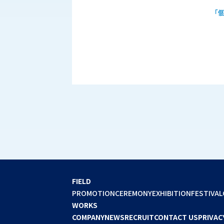
「
FIELD
PROMOTION
CEREMONY
EXHIBITION
FESTIVAL
WORKS
COMPANY
NEWS
RECRUIT
CONTACT US
PRIVAC