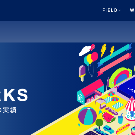
FIELD
W