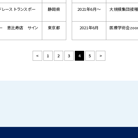
ドレース トランスポー
静岡県
2021年6月～
大規模集団接
ー 恵比寿店 サイン
東京都
2021年6月
医療学術会zo
<
1
2
3
4
5
>