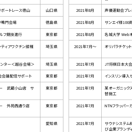
＠ボートレース徳山
山口県
2021年8月
声優運動会プレ
＠鳴門会場
徳島県
2021年8月
サンエイ様10
ゴルフ競技進行
東京都
2021年8月
名城大学 Web
ンティアワクチン接種
埼玉県
2021年7月～
オリパラチケット
センター＜越谷会場＞
埼玉県
2021年7月
JT将棋日本大
会会議配信サポート
東京都
2021年7月
インスリン導入
パー 武蔵小山店 サ
東京都
2021年7月
某オーガニック
替施工
パー 外苑西通り店
東京都
2021年7月
NTNフラッパーカ
愛知県
2021年7月
サウナシステム
び企業ブランデ