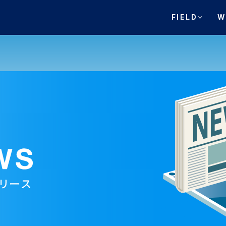
FIELD
W