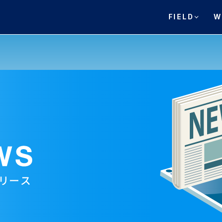
FIELD
W