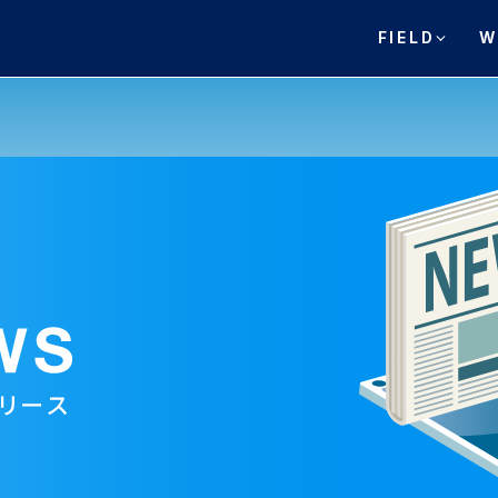
FIELD
W