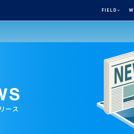
FIELD
W