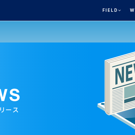
FIELD
W