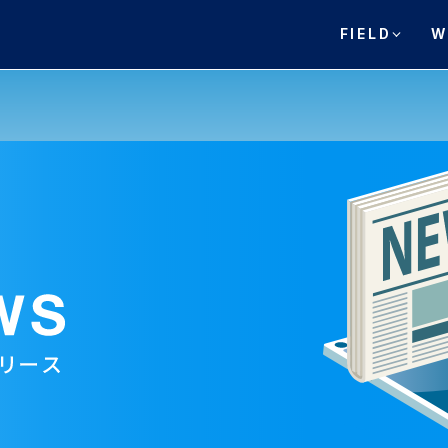
FIELD
W