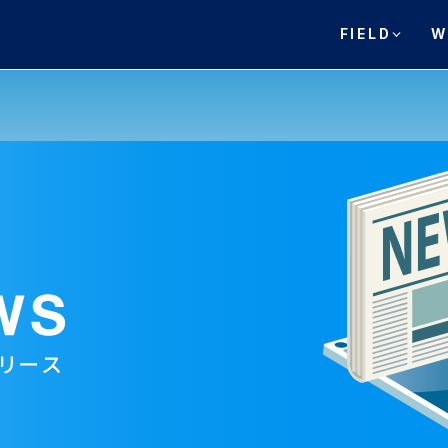
FIELD
W