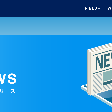
FIELD
W