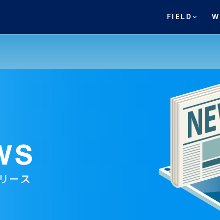
FIELD
W