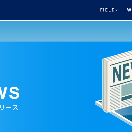
FIELD
W